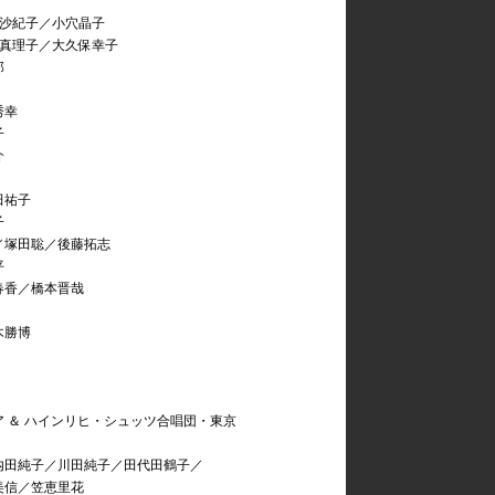
村沙紀子／小穴晶子
永真理子／大久保幸子
郎
秀幸
子
介
田祐子
子
／塚田聡／後藤拓志
平
春香／橋本晋哉
木勝博
 ＆ ハインリヒ・シュッツ合唱団・東京
内田純子／川田純子／田代田鶴子／
信／笠恵里花