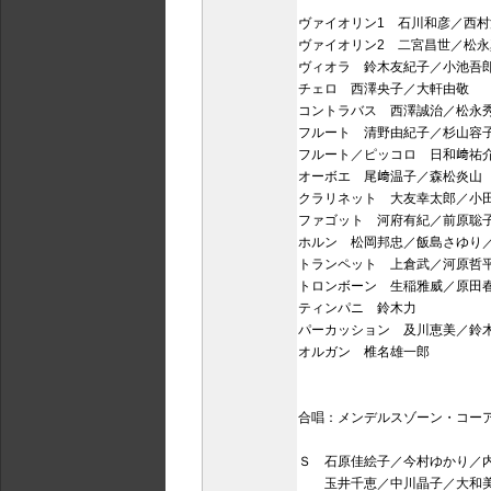
ヴァイオリン1 石川和彦／西
ヴァイオリン2 二宮昌世／松
ヴィオラ 鈴木友紀子／小池吾
チェロ 西澤央子／大軒由敬
コントラバス 西澤誠治／松永
フルート 清野由紀子／杉山容
フルート／ピッコロ 日和﨑祐
オーボエ 尾﨑温子／森松炎山
クラリネット 大友幸太郎／小
ファゴット 河府有紀／前原聡
ホルン 松岡邦忠／飯島さゆり
トランペット 上倉武／河原哲
トロンボーン 生稲雅威／原田
ティンパニ 鈴木力
パーカッション 及川恵美／鈴
オルガン 椎名雄一郎
合唱：メンデルスゾーン・コーア
Ｓ 石原佳絵子／今村ゆかり／
玉井千恵／中川晶子／大和美