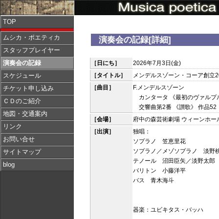
TOP
ムシカ・ポエティカ
演奏会の記録[詳細]
スタッフプレイヤー
演奏会の記録
［日にち］
2026年7月3日(金)
［タイトル］
メンデルスゾーン・コーア創立2
スケジュール
［曲目］
F.メンデルスゾーン
チケット申し込み
カンタータ 《最初のヴァルプル
ＣＤのご紹介
交響曲第2番 《讃歌》 作品52
地図・交通案内
［会場］
府中の森芸術劇場 ウィーンホー
リンク
［出演］
独唱：
お問い合せ
ソプラノ 笠恵里花
ソプラノ／メゾソプラノ 淡野
サイトマップ
テノール 沼田臣矢／淡野太郎
blog
バリトン 小藤洋平
バス 青木海斗
器楽：ユビキタス・バッハ