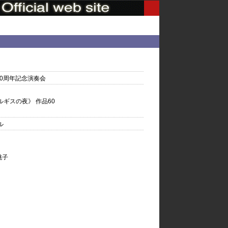
0周年記念演奏会
ギスの夜》 作品60
ル
桃子