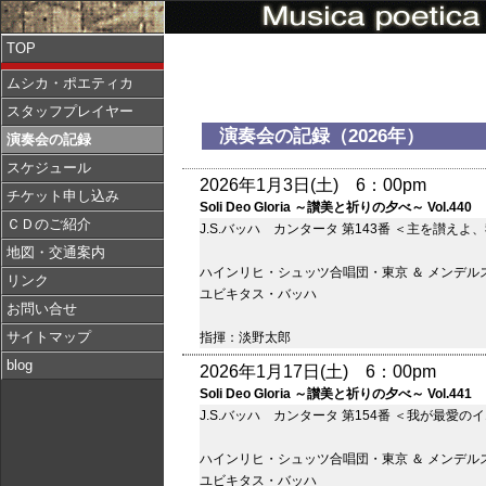
TOP
ムシカ・ポエティカ
スタッフプレイヤー
演奏会の記録（2026年）
演奏会の記録
スケジュール
2026年1月3日(土) 6：00pm
チケット申し込み
Soli Deo Gloria ～讃美と祈りの夕べ～ Vol.440
ＣＤのご紹介
J.S.バッハ カンタータ 第143番 ＜主を讃えよ
地図・交通案内
ハインリヒ・シュッツ合唱団・東京 ＆ メンデル
リンク
ユビキタス・バッハ
お問い合せ
サイトマップ
指揮：淡野太郎
blog
2026年1月17日(土) 6：00pm
Soli Deo Gloria ～讃美と祈りの夕べ～ Vol.441
J.S.バッハ カンタータ 第154番 ＜我が最愛
ハインリヒ・シュッツ合唱団・東京 ＆ メンデル
ユビキタス・バッハ