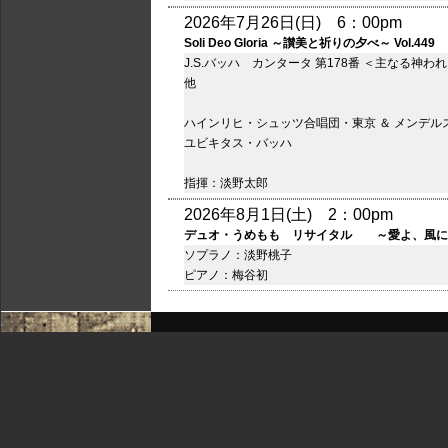
2026年7月26日(日) 6：00pm
Soli Deo Gloria ～讃美と祈りの夕べ～ Vol.449
J.S.バッハ カンタータ 第178番 ＜主なる神
他
ハインリヒ・シュッツ合唱団・東京 ＆ メンデル
ユビキタス・バッハ
指揮：淡野太郎
2026年8月1日(土) 2：00pm
デュオ・うめもも リサイタル ～愛よ、風に
ソプラノ：淡野桃子
ピアノ：梅谷初