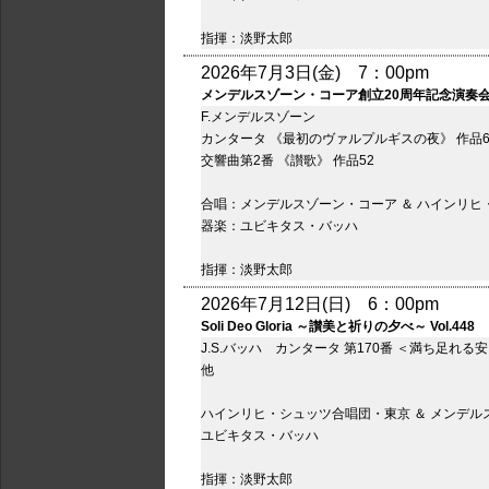
指揮：淡野太郎
2026年7月3日(金) 7：00pm
メンデルスゾーン・コーア創立20周年記念演奏
F.メンデルスゾーン
カンタータ 《最初のヴァルプルギスの夜》 作品6
交響曲第2番 《讃歌》 作品52
合唱：メンデルスゾーン・コーア ＆ ハインリヒ
器楽：ユビキタス・バッハ
指揮：淡野太郎
2026年7月12日(日) 6：00pm
Soli Deo Gloria ～讃美と祈りの夕べ～ Vol.448
J.S.バッハ カンタータ 第170番 ＜満ち足れ
他
ハインリヒ・シュッツ合唱団・東京 ＆ メンデル
ユビキタス・バッハ
指揮：淡野太郎